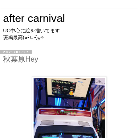
after carnival
UO中心に絵を描いてます
斑鳩最高(๑•̀ㅂ•́)و✧
2025/01/27
秋葉原Hey