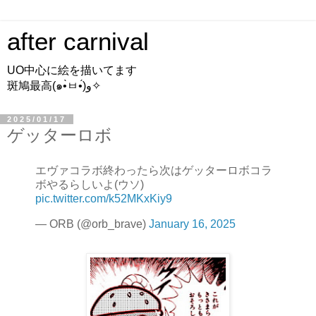
after carnival
UO中心に絵を描いてます
斑鳩最高(๑•̀ㅂ•́)و✧
2025/01/17
ゲッターロボ
エヴァコラボ終わったら次はゲッターロボコラ
ボやるらしいよ(ウソ)
pic.twitter.com/k52MKxKiy9
— ORB (@orb_brave)
January 16, 2025