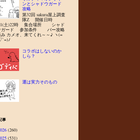
ンとシャドウガード
攻略
第32回 sakura屋上調査
隊Z 開催日時
8/1(土)22時 集合場所 シャド
ウガード 参加条件 バー攻略
済み カメオ、来てくれ～～♪ ヽ(=
▽`=)ﾉ
コラボはしないのか
しら？
運は実力そのもの
記事
2026
(260)
2025
(531)