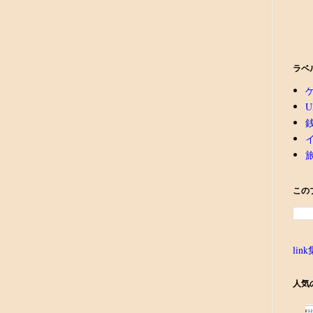
ラベ
U
この
link
人気