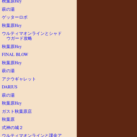
秋葉原Hey
萩の湯
ゲッターロボ
秋葉原Hey
ウルティマオンラインとシャド
ウガード攻略
秋葉原Hey
FINAL BLOW
秋葉原Hey
萩の湯
アクウギャレット
DARIUS
萩の湯
秋葉原Hey
ガスト秋葉原店
秋葉原
式神の城２
ウルティマオンラインと課金ア