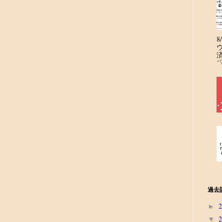
´
過去
►
▼