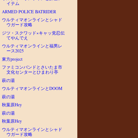
イテム
ARMED POLICE BATRIDER
ウルティマオンラインとシャド
ウガード攻略
ジツ・スクワッド×キャッ党忍伝
てやんでえ
ウルティマオンラインと福男レ
ース2025
東方project
ファミコンバンドとさいたま市
文化センターとひまわり亭
萩の湯
ウルティマオンラインとDOOM
萩の湯
秋葉原Hey
萩の湯
秋葉原Hey
ウルティマオンラインとシャド
ウガード攻略