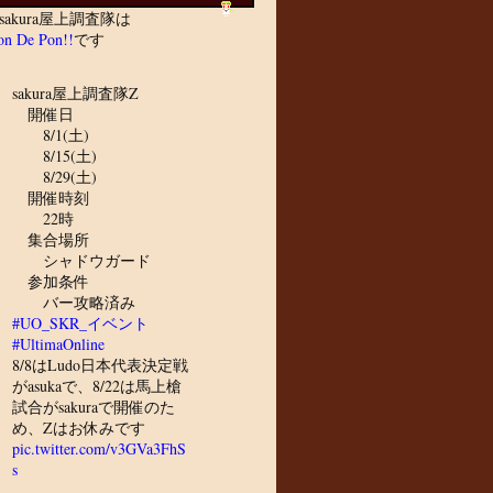
sakura屋上調査隊は
n De Pon!!
です
sakura屋上調査隊Z
開催日
8/1(土)
8/15(土)
8/29(土)
開催時刻
22時
集合場所
シャドウガード
参加条件
バー攻略済み
#UO_SKR_イベント
#UltimaOnline
8/8はLudo日本代表決定戦
がasukaで、8/22は馬上槍
試合がsakuraで開催のた
め、Zはお休みです
pic.twitter.com/v3GVa3FhS
s