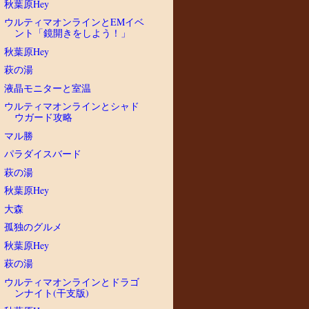
秋葉原Hey
ウルティマオンラインとEMイベ
ント「鏡開きをしよう！」
秋葉原Hey
萩の湯
液晶モニターと室温
ウルティマオンラインとシャド
ウガード攻略
マル勝
パラダイスバード
萩の湯
秋葉原Hey
大森
孤独のグルメ
秋葉原Hey
萩の湯
ウルティマオンラインとドラゴ
ンナイト(干支版)