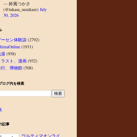
— 鈴風つかさ
(@tukasa_suzukaze)
July
30, 2026
ル
ゲーセン体験談
(2792)
ltimaOnline
(1931)
銭湯
(958)
イラスト、漫画
(932)
旅行、博物館
(508)
ブログ内を検索
集
の記事
ウルティマオンライ