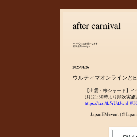
after carnival
UO中心に絵を描いてます
斑鳩最高(๑•̀ㅂ•́)و✧
2025/01/26
ウルティマオンラインと
【出雲・桜シャード】イベ
(月)21:30時より順
https://t.co/tk5rUdJwhI
#U
— JapanEMevent (@Japa