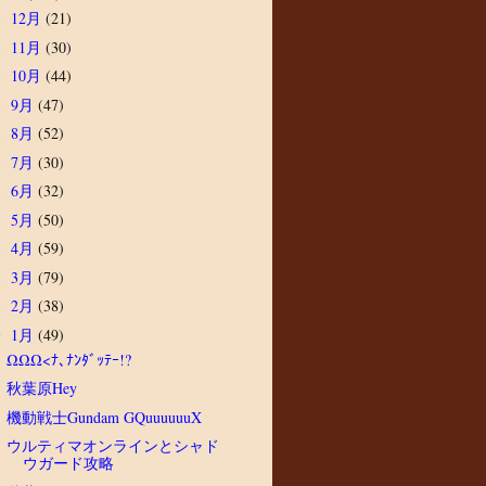
12月
(21)
►
11月
(30)
►
10月
(44)
►
9月
(47)
►
8月
(52)
►
7月
(30)
►
6月
(32)
►
5月
(50)
►
4月
(59)
►
3月
(79)
►
2月
(38)
►
1月
(49)
▼
ΩΩΩ<ﾅ､ﾅﾝﾀﾞｯﾃｰ!?
秋葉原Hey
機動戦士Gundam GQuuuuuuX
ウルティマオンラインとシャド
ウガード攻略