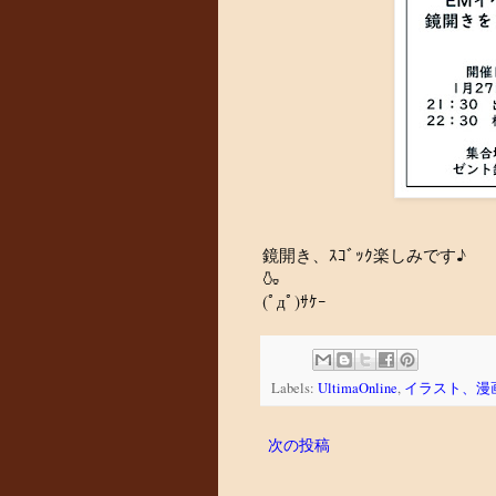
鏡開き、ｽｺﾞｯｸ楽しみです♪
🍶
(ﾟдﾟ)ｻｹｰ
Labels:
UltimaOnline
,
イラスト、漫
次の投稿