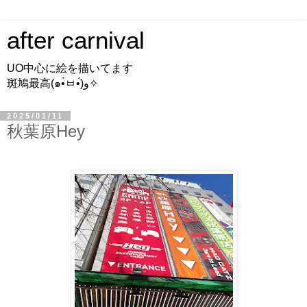
after carnival
UO中心に絵を描いてます
斑鳩最高(๑•̀ㅂ•́)و✧
2025/01/11
秋葉原Hey