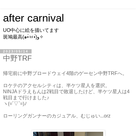
after carnival
UO中心に絵を描いてます
斑鳩最高(๑•̀ㅂ•́)و✧
2023/05/14
中野TRF
帰宅前に中野ブロードウェイ4階のゲーセン中野TRFへ。
ロケテのアクセルシティは、半ケツ星人を選択。
NINJAドラえもんは2戦目で敗退したけど、半ケツ星人は4
戦目まで行けました♪
ヽ(=´▽`=)ﾉ
ローリングガンナーのカジュアル、むじゅい...orz