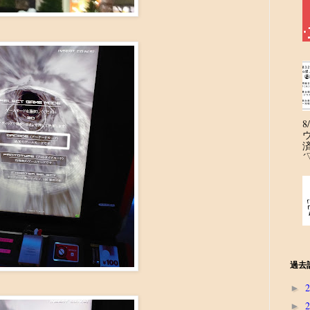
´
過去
►
►