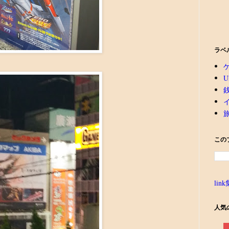
ラベ
U
この
link
人気