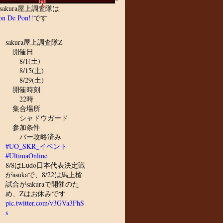
sakura屋上調査隊は
n De Pon!!
です
sakura屋上調査隊Z
開催日
8/1(土)
8/15(土)
8/29(土)
開催時刻
22時
集合場所
シャドウガード
参加条件
バー攻略済み
#UO_SKR_イベント
#UltimaOnline
8/8はLudo日本代表決定戦
がasukaで、8/22は馬上槍
試合がsakuraで開催のた
め、Zはお休みです
pic.twitter.com/v3GVa3FhS
s