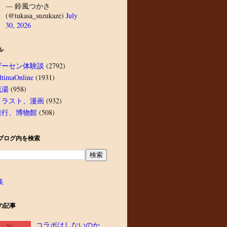
— 鈴風つかさ
(@tukasa_suzukaze)
July
30, 2026
ル
ゲーセン体験談
(2792)
ltimaOnline
(1931)
銭湯
(958)
イラスト、漫画
(932)
旅行、博物館
(508)
ブログ内を検索
集
の記事
コラボはしないのか