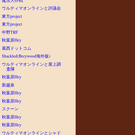
魔法大作戦
ウルティマオンラインと評議会
東方project
東方project
中野TRF
秋葉原Hey
葛西ドットコム
Shackled(Breywood海外版)
ウルティマオンラインと屋上調
査隊
秋葉原Hey
新越泉
秋葉原Hey
秋葉原Hey
スクーン
秋葉原Hey
秋葉原Hey
ウルティマオンラインとシャド