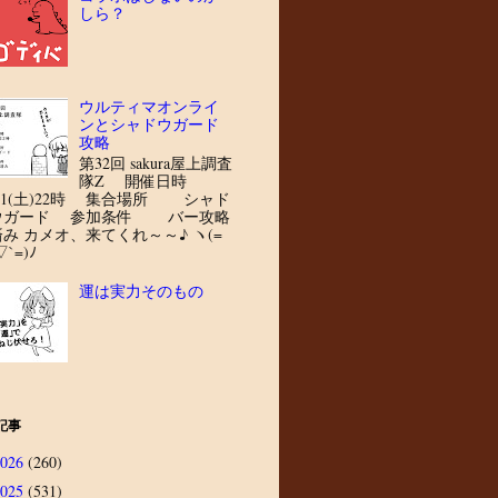
しら？
ウルティマオンライ
ンとシャドウガード
攻略
第32回 sakura屋上調査
隊Z 開催日時
8/1(土)22時 集合場所 シャド
ウガード 参加条件 バー攻略
済み カメオ、来てくれ～～♪ ヽ(=
▽`=)ﾉ
運は実力そのもの
記事
2026
(260)
2025
(531)