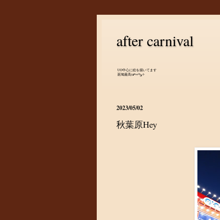
after carnival
UO中心に絵を描いてます
斑鳩最高(๑•̀ㅂ•́)و✧
2023/05/02
秋葉原Hey