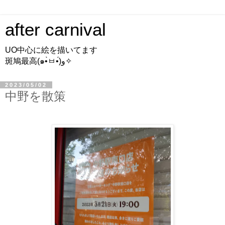
after carnival
UO中心に絵を描いてます
斑鳩最高(๑•̀ㅂ•́)و✧
2023/05/02
中野を散策