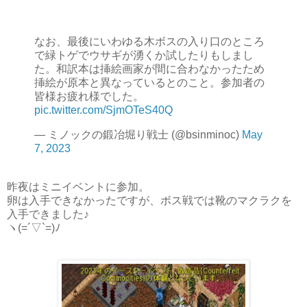
なお、最後にいわゆる木ボスの入り口のところ
で緑トゲでウサギが湧くか試したりもしまし
た。和訳本は挿絵画家が間に合わなかったため
挿絵が原本と異なっているとのこと。参加者の
皆様お疲れ様でした。
pic.twitter.com/SjmOTeS40Q
— ミノックの鍛冶堀り戦士 (@bsinminoc)
May
7, 2023
昨夜はミニイベントに参加。
卵は入手できなかったですが、ボス戦では靴のマクラクを
入手できました♪
ヽ(=´▽`=)ﾉ