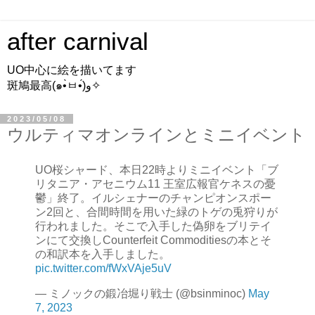
after carnival
UO中心に絵を描いてます
斑鳩最高(๑•̀ㅂ•́)و✧
2023/05/08
ウルティマオンラインとミニイベント
UO桜シャード、本日22時よりミニイベント「ブ
リタニア・アセニウム11 王室広報官ケネスの憂
鬱」終了。イルシェナーのチャンピオンスポー
ン2回と、合間時間を用いた緑のトゲの兎狩りが
行われました。そこで入手した偽卵をブリテイ
ンにて交換しCounterfeit Commoditiesの本とそ
の和訳本を入手しました。
pic.twitter.com/fWxVAje5uV
— ミノックの鍛冶堀り戦士 (@bsinminoc)
May
7, 2023