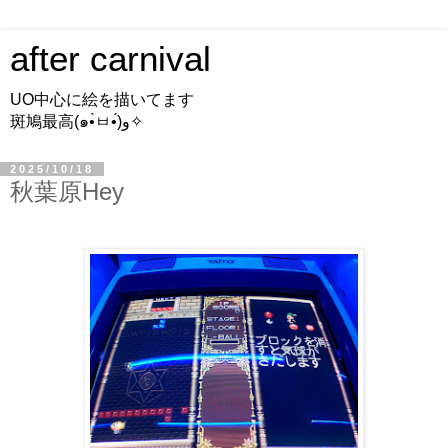
after carnival
UO中心に絵を描いてます
斑鳩最高(๑•̀ㅂ•́)و✧
2025/10/18
秋葉原Hey