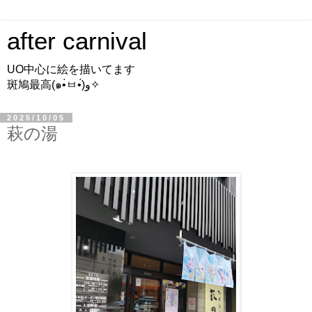
after carnival
UO中心に絵を描いてます
斑鳩最高(๑•̀ㅂ•́)و✧
2025/10/05
萩の湯