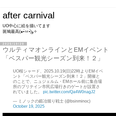
after carnival
UO中心に絵を描いてます
斑鳩最高(๑•̀ㅂ•́)و✧
2025/10/20
ウルティマオンラインとEMイベント
「ベスパー観光シーズン到来！２」
UO桜シャード、2025.10.19(日)22時よりEMイベ
ント「ベスパー観光シーズン到来！２」開催と
のことで、ニュジェルム・EMホール前に集合場
所のブリテイン市民広場行きのゲートが設置さ
れていました。
pic.twitter.com/Qa4W0nagJ2
— ミノックの鍛冶堀り戦士 (@bsinminoc)
October 19, 2025