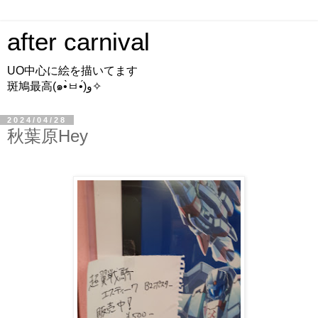
after carnival
UO中心に絵を描いてます
斑鳩最高(๑•̀ㅂ•́)و✧
2024/04/28
秋葉原Hey