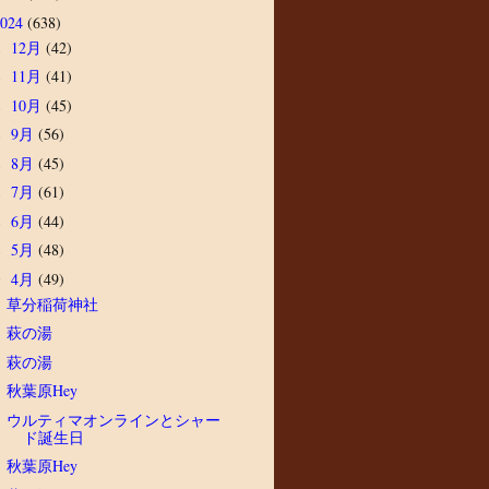
2024
(638)
12月
(42)
►
11月
(41)
►
10月
(45)
►
9月
(56)
►
8月
(45)
►
7月
(61)
►
6月
(44)
►
5月
(48)
►
4月
(49)
▼
草分稲荷神社
萩の湯
萩の湯
秋葉原Hey
ウルティマオンラインとシャー
ド誕生日
秋葉原Hey