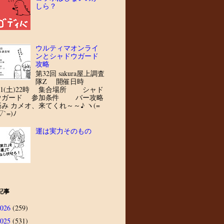
しら？
ウルティマオンライ
ンとシャドウガード
攻略
第32回 sakura屋上調査
隊Z 開催日時
8/1(土)22時 集合場所 シャド
ウガード 参加条件 バー攻略
済み カメオ、来てくれ～～♪ ヽ(=
▽`=)ﾉ
運は実力そのもの
記事
2026
(259)
2025
(531)