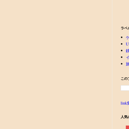
ラベ
U
この
link
人気