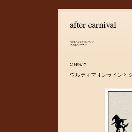
after carnival
UO中心に絵を描いてます
斑鳩最高(๑•̀ㅂ•́)و✧
2024/04/17
ウルティマオンラインと