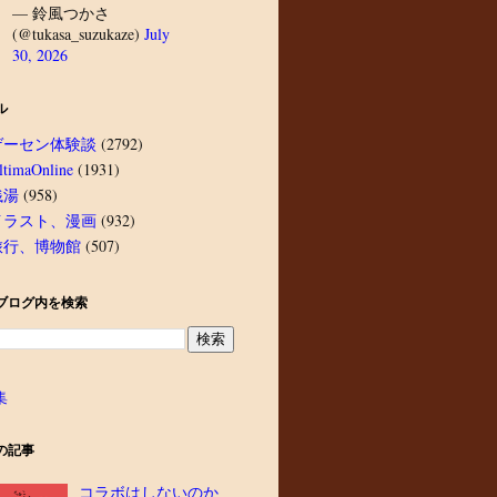
— 鈴風つかさ
(@tukasa_suzukaze)
July
30, 2026
ル
ゲーセン体験談
(2792)
ltimaOnline
(1931)
銭湯
(958)
イラスト、漫画
(932)
旅行、博物館
(507)
ブログ内を検索
集
の記事
コラボはしないのか