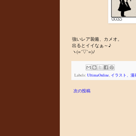
強いレア装備、カメオ。
出るとイイなぁ～♪
ヽ(=´▽`=)ﾉ
Labels:
UltimaOnline
,
イラスト、漫
次の投稿