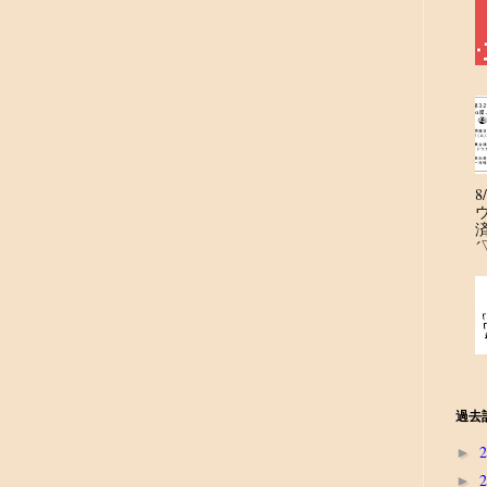
´
過去
►
►