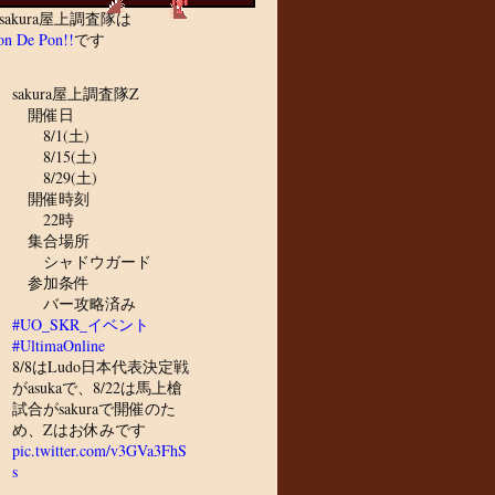
sakura屋上調査隊は
n De Pon!!
です
sakura屋上調査隊Z
開催日
8/1(土)
8/15(土)
8/29(土)
開催時刻
22時
集合場所
シャドウガード
参加条件
バー攻略済み
#UO_SKR_イベント
#UltimaOnline
8/8はLudo日本代表決定戦
がasukaで、8/22は馬上槍
試合がsakuraで開催のた
め、Zはお休みです
pic.twitter.com/v3GVa3FhS
s