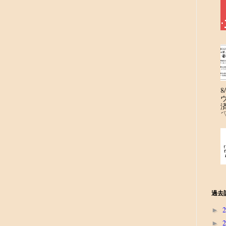
´
過去
►
►