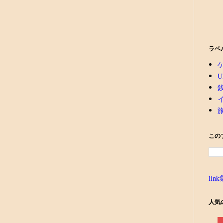
ラベ
U
この
link
人気