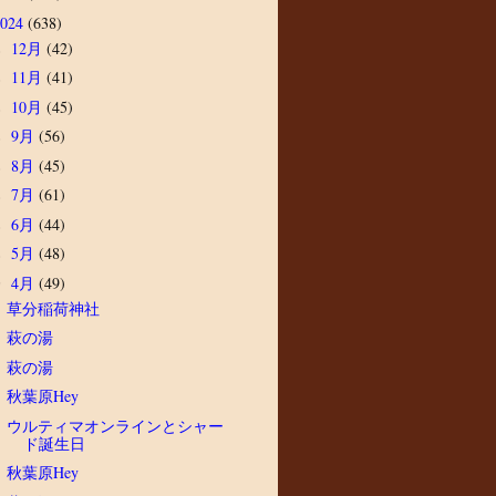
2024
(638)
12月
(42)
►
11月
(41)
►
10月
(45)
►
9月
(56)
►
8月
(45)
►
7月
(61)
►
6月
(44)
►
5月
(48)
►
4月
(49)
▼
草分稲荷神社
萩の湯
萩の湯
秋葉原Hey
ウルティマオンラインとシャー
ド誕生日
秋葉原Hey