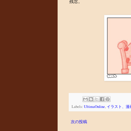
残念。
Labels:
UltimaOnline
,
イラスト、漫
次の投稿