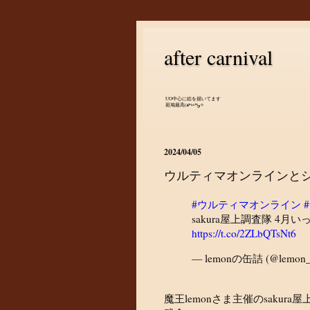
after carnival
UO中心に絵を描いてます
斑鳩最高(๑•̀ㅂ•́)و✧
2024/04/05
ウルティマオンラインと
#ウルティマオンライン
#
sakura屋上調査隊 4
https://t.co/2ZLbQTsNt6
— lemonの缶詰 (@lemon_f
魔王lemonさま主催のsaku