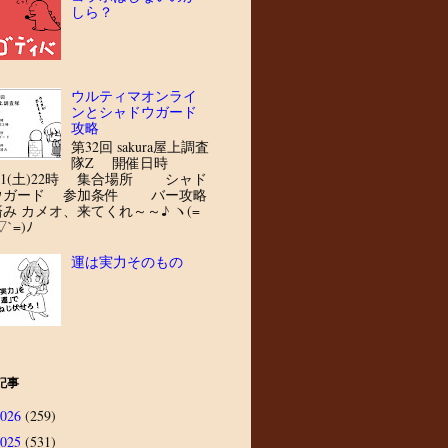
しら？
ウルティマオンライ
ンとシャドウガード
攻略
第32回 sakura屋上調査
隊Z 開催日時
8/1(土)22時 集合場所 シャド
ウガード 参加条件 バー攻略
済み カメオ、来てくれ～～♪ ヽ(=
▽`=)ﾉ
運は実力そのもの
記事
2026
(259)
2025
(531)