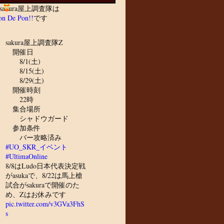
sakura屋上調査隊は
n De Pon!!
です
sakura屋上調査隊Z
開催日
8/1(土)
8/15(土)
8/29(土)
開催時刻
22時
集合場所
シャドウガード
参加条件
バー攻略済み
#UO_SKR_イベント
#UltimaOnline
8/8はLudo日本代表決定戦
がasukaで、8/22は馬上槍
試合がsakuraで開催のた
め、Zはお休みです
pic.twitter.com/v3GVa3FhS
s