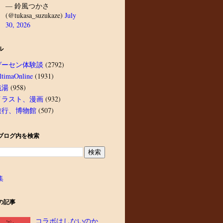
— 鈴風つかさ
(@tukasa_suzukaze)
July
30, 2026
ル
ゲーセン体験談
(2792)
ltimaOnline
(1931)
銭湯
(958)
イラスト、漫画
(932)
旅行、博物館
(507)
ブログ内を検索
集
の記事
コラボはしないのか