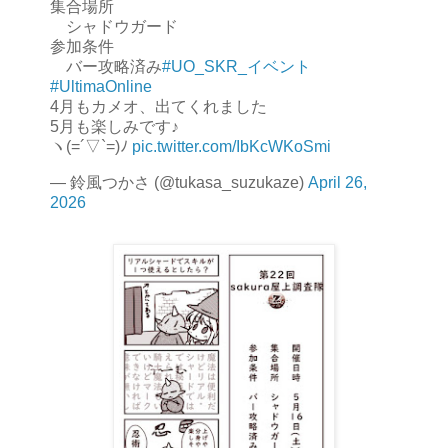
集合場所
シャドウガード
参加条件
バー攻略済み
#UO_SKR_イベント
#UltimaOnline
4月もカメオ、出てくれました
5月も楽しみです♪
ヽ(=´▽`=)ﾉ
pic.twitter.com/IbKcWKoSmi
— 鈴風つかさ (@tukasa_suzukaze)
April 26,
2026