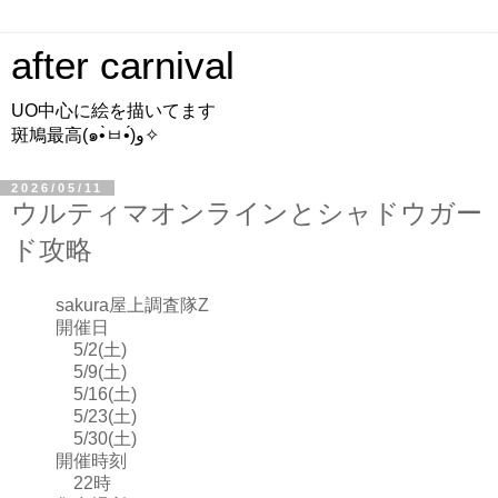
after carnival
UO中心に絵を描いてます
斑鳩最高(๑•̀ㅂ•́)و✧
2026/05/11
ウルティマオンラインとシャドウガー
ド攻略
sakura屋上調査隊Z
開催日
5/2(土)
5/9(土)
5/16(土)
5/23(土)
5/30(土)
開催時刻
22時