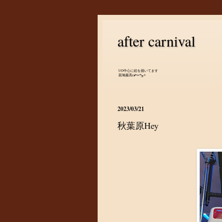
after carnival
UO中心に絵を描いてます
斑鳩最高(๑•̀ㅂ•́)و✧
2023/03/21
秋葉原Hey