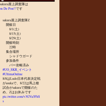
sakura屋上調査隊は
n De Pon!!
です
sakura屋上調査隊Z
開催日
8/1(土)
8/15(土)
8/29(土)
開催時刻
22時
集合場所
シャドウガード
参加条件
バー攻略済み
#UO_SKR_イベント
#UltimaOnline
8/8はLudo日本代表決定戦
がasukaで、8/22は馬上槍
試合がsakuraで開催のた
め、Zはお休みです
pic.twitter.com/v3GVa3FhS
s