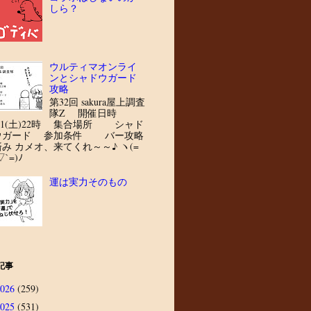
しら？
ウルティマオンライ
ンとシャドウガード
攻略
第32回 sakura屋上調査
隊Z 開催日時
8/1(土)22時 集合場所 シャド
ウガード 参加条件 バー攻略
済み カメオ、来てくれ～～♪ ヽ(=
▽`=)ﾉ
運は実力そのもの
記事
2026
(259)
2025
(531)