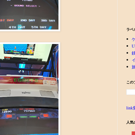
ラベ
U
この
link
人気