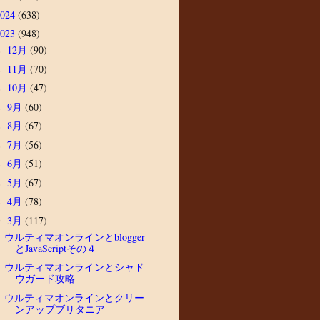
2024
(638)
2023
(948)
12月
(90)
►
11月
(70)
►
10月
(47)
►
9月
(60)
►
8月
(67)
►
7月
(56)
►
6月
(51)
►
5月
(67)
►
4月
(78)
►
3月
(117)
▼
ウルティマオンラインとblogger
とJavaScriptその４
ウルティマオンラインとシャド
ウガード攻略
ウルティマオンラインとクリー
ンアップブリタニア