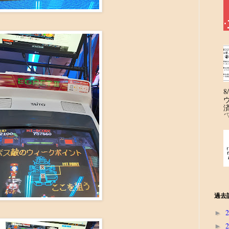
´
過去
►
►