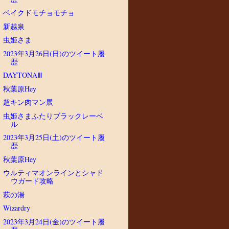
ベイクドモチョモチョ
新越泉
虫姫さま
2023年3月26日(日)のツイート履
歴
DAYTONAⅢ
秋葉原Hey
超キン肉マン展
虫姫さまふたりブラックレーベ
ル
2023年3月25日(土)のツイート履
歴
秋葉原Hey
ウルティマオンラインとシャド
ウガード攻略
萩の湯
Wizardry
2023年3月24日(金)のツイート履