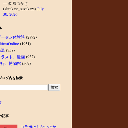
— 鈴風つかさ
(@tukasa_suzukaze)
July
30, 2026
ル
ゲーセン体験談
(2792)
ltimaOnline
(1931)
銭湯
(958)
イラスト、漫画
(932)
旅行、博物館
(507)
ブログ内を検索
集
の記事
コラボはしないのか