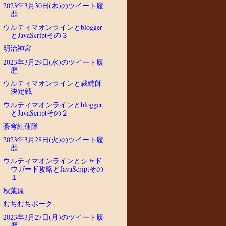
2023年3月30日(木)のツイート履
歴
ウルティマオンラインとblogger
とJavaScriptその３
明治神宮
2023年3月29日(水)のツイート履
歴
ウルティマオンラインと裁縫師
決定戦
ウルティマオンラインとblogger
とJavaScriptその２
蒼穹紅蓮隊
2023年3月28日(火)のツイート履
歴
ウルティマオンラインとシャド
ウガード攻略とJavaScriptその
１
秋葉原
むちむちポーク
2023年3月27日(月)のツイート履
歴