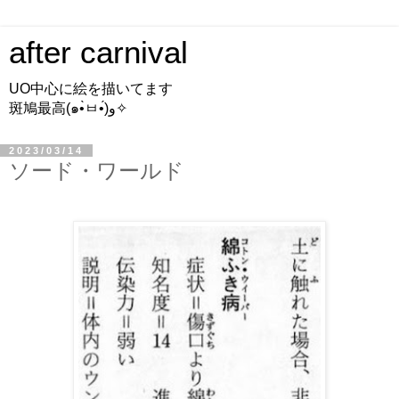
after carnival
UO中心に絵を描いてます
斑鳩最高(๑•̀ㅂ•́)و✧
2023/03/14
ソード・ワールド