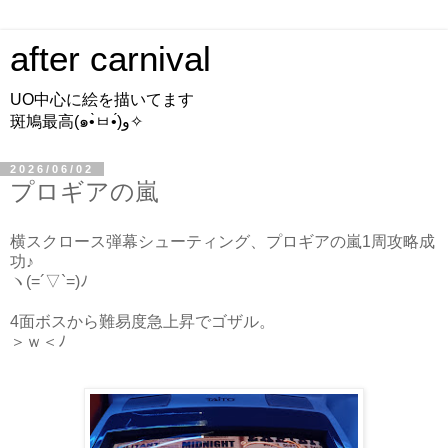
after carnival
UO中心に絵を描いてます
斑鳩最高(๑•̀ㅂ•́)و✧
2026/06/02
プロギアの嵐
横スクロース弾幕シューティング、プロギアの嵐1周攻略成
功♪
ヽ(=´▽`=)ﾉ
4面ボスから難易度急上昇でゴザル。
＞ｗ＜ﾉ