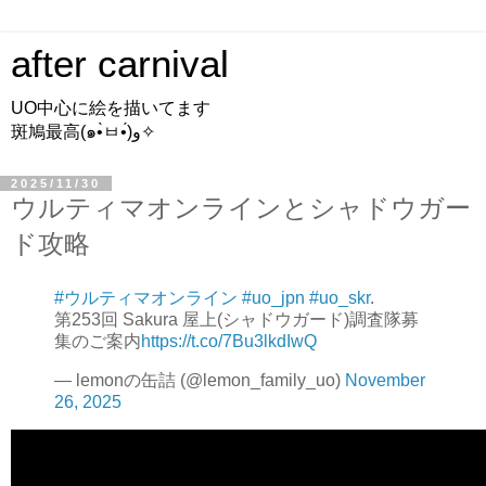
after carnival
UO中心に絵を描いてます
斑鳩最高(๑•̀ㅂ•́)و✧
2025/11/30
ウルティマオンラインとシャドウガー
ド攻略
#ウルティマオンライン
#uo_jpn
#uo_skr
.
第253回 Sakura 屋上(シャドウガード)調査隊募
集のご案内
https://t.co/7Bu3lkdIwQ
— lemonの缶詰 (@lemon_family_uo)
November
26, 2025