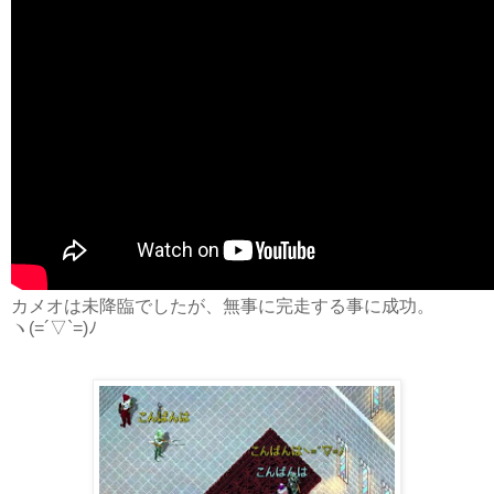
カメオは未降臨でしたが、無事に完走する事に成功。
ヽ(=´▽`=)ﾉ