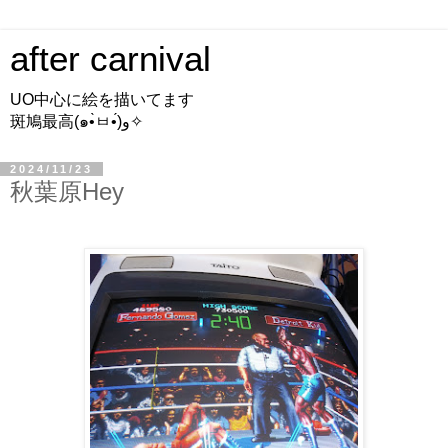
after carnival
UO中心に絵を描いてます
斑鳩最高(๑•̀ㅂ•́)و✧
2024/11/23
秋葉原Hey