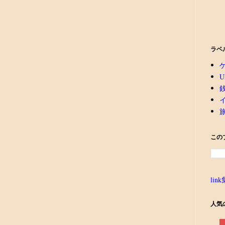
ラベ
U
この
link
人気