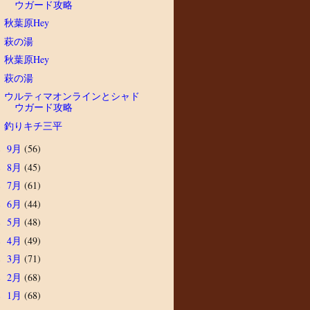
ウガード攻略
秋葉原Hey
萩の湯
秋葉原Hey
萩の湯
ウルティマオンラインとシャド
ウガード攻略
釣りキチ三平
9月
(56)
►
8月
(45)
►
7月
(61)
►
6月
(44)
►
5月
(48)
►
4月
(49)
►
3月
(71)
►
2月
(68)
►
1月
(68)
►