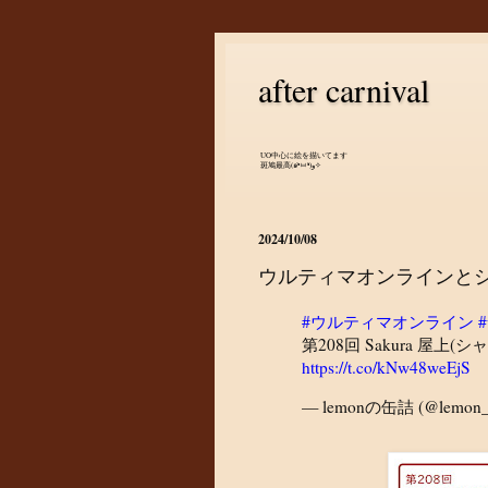
after carnival
UO中心に絵を描いてます
斑鳩最高(๑•̀ㅂ•́)و✧
2024/10/08
ウルティマオンラインと
#ウルティマオンライン
#
第208回 Sakura 屋
https://t.co/kNw48weEjS
— lemonの缶詰 (@lemon_f