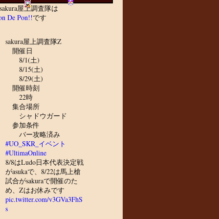
sakura屋上調査隊は
n De Pon!!
です
sakura屋上調査隊Z
開催日
8/1(土)
8/15(土)
8/29(土)
開催時刻
22時
集合場所
シャドウガード
参加条件
バー攻略済み
#UO_SKR_イベント
#UltimaOnline
8/8はLudo日本代表決定戦
がasukaで、8/22は馬上槍
試合がsakuraで開催のた
め、Zはお休みです
pic.twitter.com/v3GVa3FhS
s