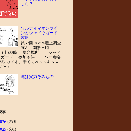
しら？
ウルティマオンライ
ンとシャドウガード
攻略
第32回 sakura屋上調査
隊Z 開催日時
8/1(土)22時 集合場所 シャド
ウガード 参加条件 バー攻略
済み カメオ、来てくれ～～♪ ヽ(=
▽`=)ﾉ
運は実力そのもの
記事
2026
(259)
2025
(531)