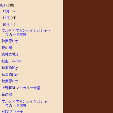
2024
(638)
12月
(42)
►
11月
(41)
►
10月
(45)
▼
ウルティマオンラインとシャド
ウガード攻略
秋葉原Hey
萩の湯
式神の城２
献血 akibaF
秋葉原Hey
秋葉原Hey
秋葉原Hey
上野駅近マイカリー食堂
萩の湯
ウルティマオンラインとシャド
ウガード攻略
MTGアリーナ