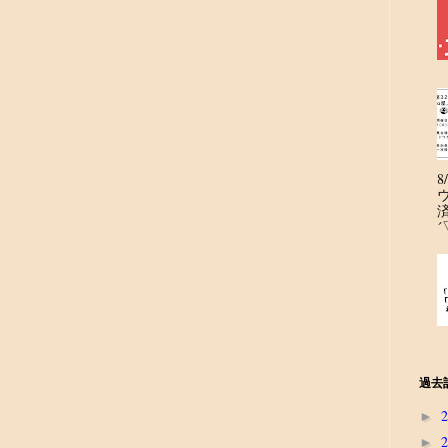
´
過去
►
►