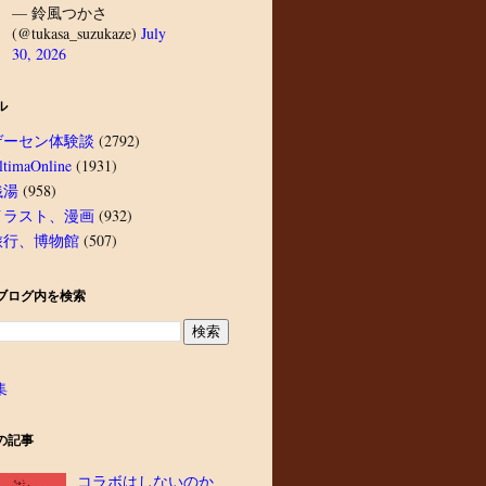
— 鈴風つかさ
(@tukasa_suzukaze)
July
30, 2026
ル
ゲーセン体験談
(2792)
ltimaOnline
(1931)
銭湯
(958)
イラスト、漫画
(932)
旅行、博物館
(507)
ブログ内を検索
集
の記事
コラボはしないのか