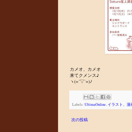
カメオ、カメオ
来てクメンス♪
ヽ(=´▽`=)ﾉ
Labels:
UltimaOnline
,
イラスト、漫
次の投稿