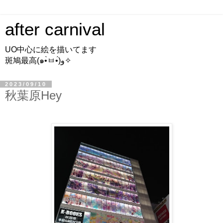
after carnival
UO中心に絵を描いてます
斑鳩最高(๑•̀ㅂ•́)و✧
2023/09/10
秋葉原Hey